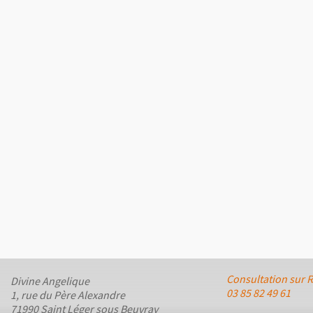
Consultation sur 
Divine Angelique
03 85 82 49 61
1, rue du Père Alexandre
71990 Saint Léger sous Beuvray