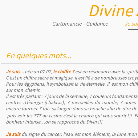
Divine
Cartomancie - Guidance
Je sui
En quelques mots...
Je suis...
née un 07.07,
le chiffre 7
est en résonance avec la spiritu
C’est un chiffre sacré et magique, il est lié à de nombreuses croy
Pour les égyptiens, il symbolisait la vie éternelle. Il
est mon chiff
sur mon
chemin.
Il est très parlant : 7 jours de la semaine, 7 couleurs fondamental
centres d’énergie (chakras), 7 merveilles du monde, 7 note
encore tourner 7 fois sa langue dans sa bouche afin de dire de
puis voir les 777 au casino c’est la chance qui vous sourit !!! E
bonheur intense…on se rapproche du Divin !!!
Je suis
du signe du cancer, l’eau est mon élément, la lune mon